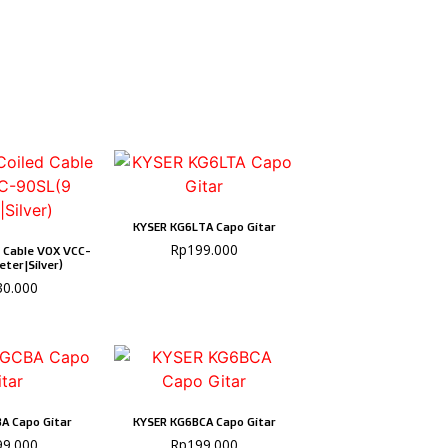
KYSER KG6LTA Capo Gitar
Rp
199.000
d Cable VOX VCC-
ter|Silver)
30.000
A Capo Gitar
KYSER KG6BCA Capo Gitar
99.000
Rp
199.000