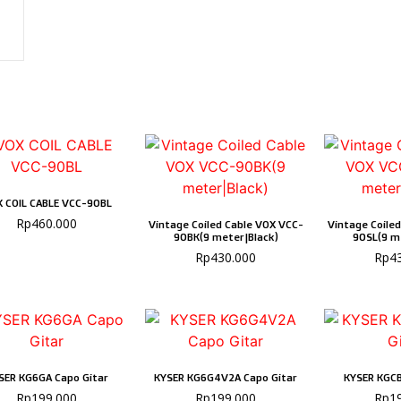
 COIL CABLE VCC-90BL
Rp
460.000
Vintage Coiled Cable VOX VCC-
Vintage Coile
90BK(9 meter|Black)
90SL(9 me
Rp
430.000
Rp
4
SER KG6GA Capo Gitar
KYSER KG6G4V2A Capo Gitar
KYSER KGCB
Rp
199.000
Rp
199.000
Rp
1