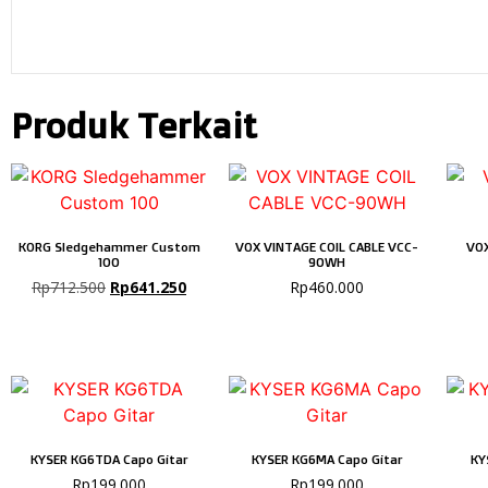
Produk Terkait
KORG Sledgehammer Custom
VOX VINTAGE COIL CABLE VCC-
VOX
100
90WH
Rp
712.500
Rp
641.250
Rp
460.000
KYSER KG6TDA Capo Gitar
KYSER KG6MA Capo Gitar
KY
Rp
199.000
Rp
199.000