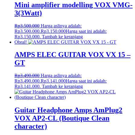
Mini amplifier modelling VOX VMG-
3(3Watt)
Rp
3.500.000
Harga aslinya adalah:
Rp3.500.000.
Rp
3.150.000
Harga saat ini adalah:
Rp3.150.000.
Tambah ke keranjang
Obral!
AMPS ELEC GUITAR VOX VX 15 –
GT
Rp
3.490.000
Harga aslinya adalah:
Rp3.490.000.
Rp
3.141.000
Harga saat ini adalah:
Rp3.141.000.
Tambah ke keranjang
Guitar Headphone Amps AmPlug2
VOX AP2-CL (Boutique Clean
character)