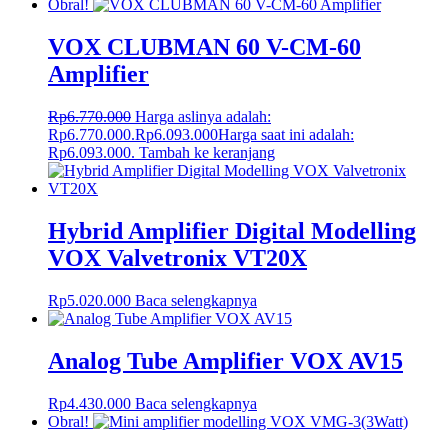
Obral!
VOX CLUBMAN 60 V-CM-60
Amplifier
Rp
6.770.000
Harga aslinya adalah:
Rp6.770.000.
Rp
6.093.000
Harga saat ini adalah:
Rp6.093.000.
Tambah ke keranjang
Hybrid Amplifier Digital Modelling
VOX Valvetronix VT20X
Rp
5.020.000
Baca selengkapnya
Analog Tube Amplifier VOX AV15
Rp
4.430.000
Baca selengkapnya
Obral!