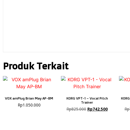
Produk Terkait
VOX amPlug Brian May AP-BM
KORG VPT-1 – Vocal Pitch
KORG
Trainer
Rp
1.050.000
Rp
825.000
Rp
742.500
Rp