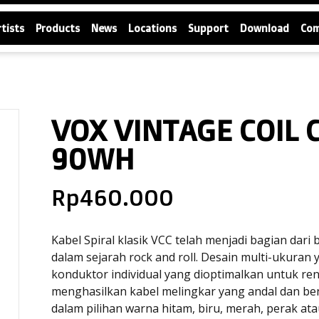
rtists
Products
News
Locations
Support
Download
Co
VOX VINTAGE COIL 
90WH
Rp
460.000
Kabel Spiral klasik VCC telah menjadi bagian dar
dalam sejarah rock and roll. Desain multi-ukura
konduktor individual yang dioptimalkan untuk ren
menghasilkan kabel melingkar yang andal dan bena
dalam pilihan warna hitam, biru, merah, perak ata