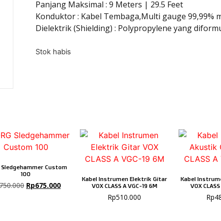
Panjang Maksimal : 9 Meters | 29.5 Feet
Konduktor : Kabel Tembaga,Multi gauge 99,99% 
Dielektrik (Shielding) : Polypropylene yang diform
Stok habis
 Sledgehammer Custom
100
Kabel Instrumen Elektrik Gitar
Kabel Instrum
750.000
Rp
675.000
VOX CLASS A VGC-19 6M
VOX CLASS
Rp
510.000
Rp
4