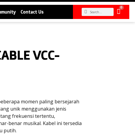
0
mmunity
Contact Us
CABLE VCC-
i beberapa momen paling bersejarah
n yang unik menggunakan jenis
tang frekuensi tertentu,
r-benar musikal. Kabel ini tersedia
u putih.