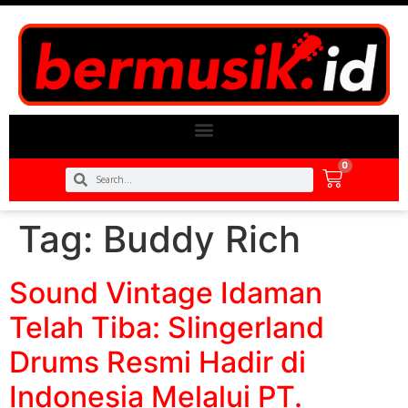
0
Tag:
Buddy Rich
Sound Vintage Idaman
Telah Tiba: Slingerland
Drums Resmi Hadir di
Indonesia Melalui PT.