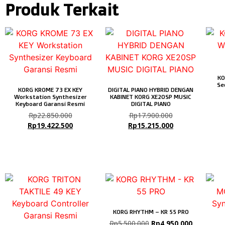
Produk Terkait
KO
Se
KORG KROME 73 EX KEY
DIGITAL PIANO HYBRID DENGAN
Workstation Synthesizer
KABINET KORG XE20SP MUSIC
Keyboard Garansi Resmi
DIGITAL PIANO
Rp
22.850.000
Rp
17.900.000
Rp
19.422.500
Rp
15.215.000
KORG RHYTHM – KR 55 PRO
Rp
5.500.000
Rp
4.950.000