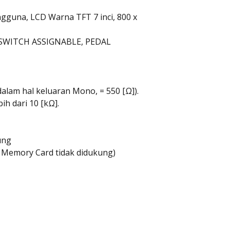
gguna, LCD Warna TFT 7 inci, 800 x
, SWITCH ASSIGNABLE, PEDAL
dalam hal keluaran Mono, = 550 [Ω]).
ih dari 10 [kΩ].
ung
 Memory Card tidak didukung)