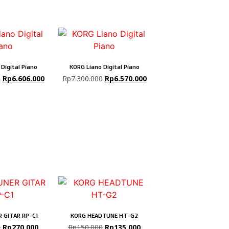
Digital Piano
KORG Liano Digital Piano
0
Rp
6.606.000
Rp
7.300.000
Rp
6.570.000
 GITAR RP-C1
KORG HEADTUNE HT-G2
0
Rp
270.000
Rp
150.000
Rp
135.000