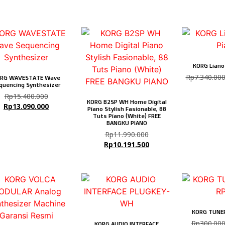
KORG Liano 
Rp
7.340.00
RG WAVESTATE Wave
quencing Synthesizer
Rp
15.400.000
KORG B2SP WH Home Digital
Rp
13.090.000
Piano Stylish Fasionable, 88
Tuts Piano (White) FREE
BANGKU PIANO
Rp
11.990.000
Rp
10.191.500
KORG TUNER
Rp
300.00
KORG AUDIO INTERFACE