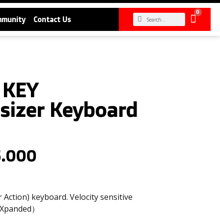
0
mmunity
Contact Us
 KEY
sizer Keyboard
5.000
ction) keyboard. Velocity sensitive
 eXpanded）