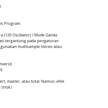
)
ms Program
ra (120 Oscillator) / Mode Ganda
iasi tergantung pada pengaturan
nggunakan multisample stereo atau
nversi)
l)
ert, master, atau total. Namun, efek
total.)