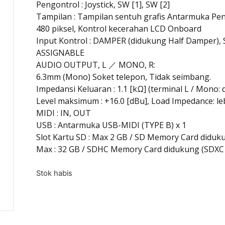
Pengontrol : Joystick, SW [1], SW [2]
Tampilan : Tampilan sentuh grafis Antarmuka Pen
480 piksel, Kontrol kecerahan LCD Onboard
Input Kontrol : DAMPER (didukung Half Damper)
ASSIGNABLE
AUDIO OUTPUT, L ／ MONO, R:
6.3mm (Mono) Soket telepon, Tidak seimbang.
Impedansi Keluaran : 1.1 [kΩ] (terminal L / Mono: 
Level maksimum : +16.0 [dBu], Load Impedance: leb
MIDI : IN, OUT
USB : Antarmuka USB-MIDI (TYPE B) x 1
Slot Kartu SD : Max 2 GB / SD Memory Card diduk
Max : 32 GB / SDHC Memory Card didukung (SDXC
Stok habis