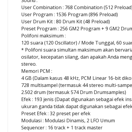
Sound :
User Combination : 768 Combination (512 Preload
User Program : 1536 Program (896 Preload)
User Drum Kit : 80 Drum Kit (48 Preload)
Preset Program : 256 GM2 Program + 9 GM2 Dru
Polifoni maksimum :
120 suara (120 Oscillator) / Mode Tunggal, 60 sua
* Polifoni suara simultan maksimum akan bervar
osilator, kecepatan silang, dan apakah Anda me
stereo.
Memori PCM :
4 GB (Dalam kasus 48 kHz, PCM Linear 16-bit diko
728 multisampel (termasuk 44 stereo multi-sampe
2.502 drum (termasuk 574 Drum Drumsamples)
Efek : 193 jenis (Dapat digunakan sebagai efek ins
ukuran ganda tidak dapat digunakan sebagai efek 
Preset Efek : 32 preset per efek
Modulasi : Modulasi Dinamis, 2 LFO Umum
Sequencer : 16 track + 1 track master