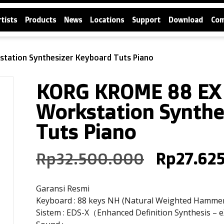
rtists
Products
News
Locations
Support
Download
Co
tation Synthesizer Keyboard Tuts Piano
KORG KROME 88 EX
Workstation Synthe
Tuts Piano
Rp
32.500.000
Rp
27.62
Garansi Resmi
Keyboard : 88 keys NH (Natural Weighted Hammer A
Sistem : EDS-X（Enhanced Definition Synthesis –