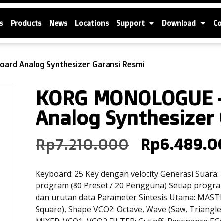
s
Products
News
Locations
Support
Download
C
ard Analog Synthesizer Garansi Resmi
KORG MONOLOGUE –
Analog Synthesizer
Rp
7.210.000
Rp
6.489.0
Keyboard: 25 Key dengan velocity Generasi Suara:
program (80 Preset / 20 Pengguna) Setiap prog
dan urutan data Parameter Sintesis Utama: MASTE
Square), Shape VCO2: Octave, Wave (Saw, Triangle,
MIXER: VCO1, VCO2 FILTER: Cut off, Resonance EG: 