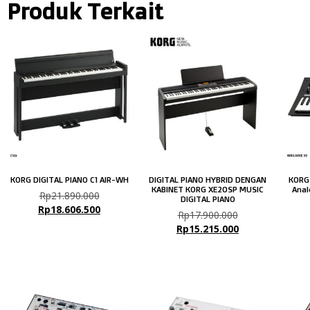
Produk Terkait
KORG DIGITAL PIANO C1 AIR-WH
DIGITAL PIANO HYBRID DENGAN
KORG
KABINET KORG XE20SP MUSIC
Anal
Rp
21.890.000
DIGITAL PIANO
Rp
18.606.500
Rp
17.900.000
Rp
15.215.000