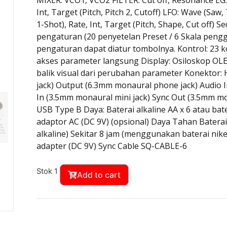
Int, Target (Pitch, Pitch 2, Cutoff) LFO: Wave (Saw,
1-Shot), Rate, Int, Target (Pitch, Shape, Cut off) 
pengaturan (20 penyetelan Preset / 6 Skala peng
pengaturan dapat diatur tombolnya. Kontrol: 23
akses parameter langsung Display: Osiloskop O
balik visual dari perubahan parameter Konektor
jack) Output (6.3mm monaural phone jack) Audio 
In (3.5mm monaural mini jack) Sync Out (3.5mm mo
USB Type B Daya: Baterai alkaline AA x 6 atau bate
adaptor AC (DC 9V) (opsional) Daya Tahan Baterai
alkaline) Sekitar 8 jam (menggunakan baterai nike
adapter (DC 9V) Sync Cable SQ-CABLE-6
Stok 1
Add to cart