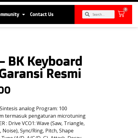
0
ommunity
Contact Us
 BK Keyboard
 Garansi Resmi
00
 Sintesis analog Program: 100
ram termasuk pengaturan microtuning
R : Drive VCO1: Wave (Saw, Triangle,
 Noise), Sync/Ring, Pitch, Shape
Type (A/D, A/G/D, G), Attack, Decay,