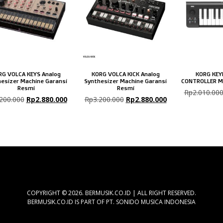
RG VOLCA KEYS Analog
KORG VOLCA KICK Analog
KORG KEY
esizer Machine Garansi
Synthesizer Machine Garansi
CONTROLLER M
Resmi
Resmi
Rp
2.010.00
.200.000
Rp
2.880.000
Rp
3.200.000
Rp
2.880.000
COPYRIGHT © 2026. BERMUSIK.CO.ID | ALL RIGHT RESERVED.
BERMUSIK.CO.ID IS PART OF PT. SONIDO MUSICA INDONESIA