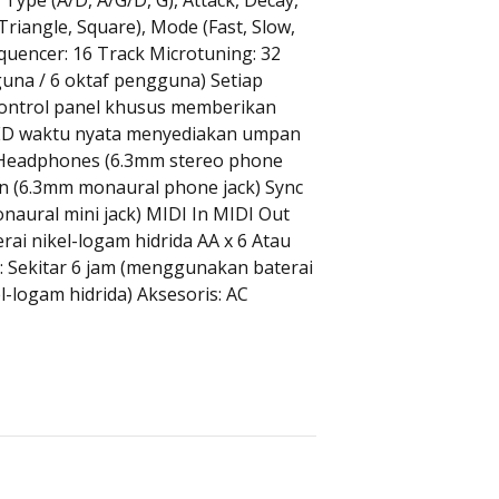
 Triangle, Square), Mode (Fast, Slow,
Sequencer: 16 Track Microtuning: 32
guna / 6 oktaf pengguna) Setiap
 kontrol panel khusus memberikan
LED waktu nyata menyediakan umpan
: Headphones (6.3mm stereo phone
In (6.3mm monaural phone jack) Sync
naural mini jack) MIDI In MIDI Out
rai nikel-logam hidrida AA x 6 Atau
: Sekitar 6 jam (menggunakan baterai
l-logam hidrida) Aksesoris: AC