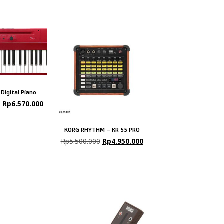
Digital Piano
0
Rp
6.570.000
KORG RHYTHM – KR 55 PRO
Rp
5.500.000
Rp
4.950.000