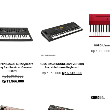
KORG Liano 
Rp
7.300.00
 MINILOGUE XD Keyboard
KORG EK50 INDONESIAN VERSION
og Synthesizer Garansi
Portable Home Keyboard
Resmi
Rp
7.350.000
Rp
6.615.000
Rp
13.960.000
Rp
11.866.000