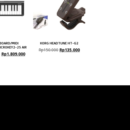
BOARD/MIDI
KORG HEADTUNE HT-G2
ICROKEY2-25 AIR
Rp
150.000
Rp
135.000
0
Rp
1.809.000