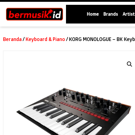
Home
Brands
Artist
Beranda
/
Keyboard & Piano
/ KORG MONOLOGUE – BK Keybo