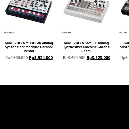
KORG VOLCA MODULAR Analog
KORG VOLCA SAMPLE Analog
KO
Synthesizer Machine Garansi
Synthesizer Machine Garansi
Synth
Resmi
Resmi
Rp
4.360.000
Rp
3.924.000
Rp
3.470.000
Rp
3.123.000
Rp
3