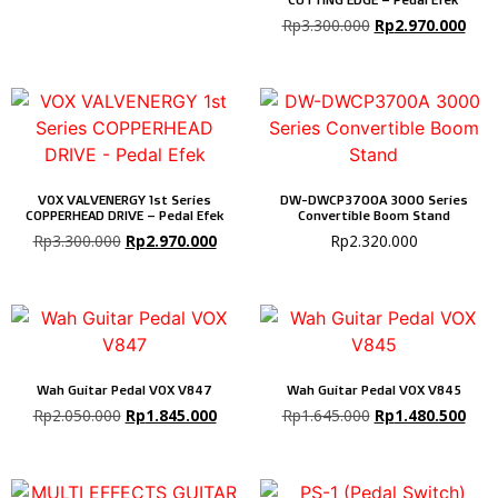
Rp
3.300.000
Rp
2.970.000
VOX VALVENERGY 1st Series
DW-DWCP3700A 3000 Series
COPPERHEAD DRIVE – Pedal Efek
Convertible Boom Stand
Rp
3.300.000
Rp
2.970.000
Rp
2.320.000
Wah Guitar Pedal VOX V847
Wah Guitar Pedal VOX V845
Rp
2.050.000
Rp
1.845.000
Rp
1.645.000
Rp
1.480.500