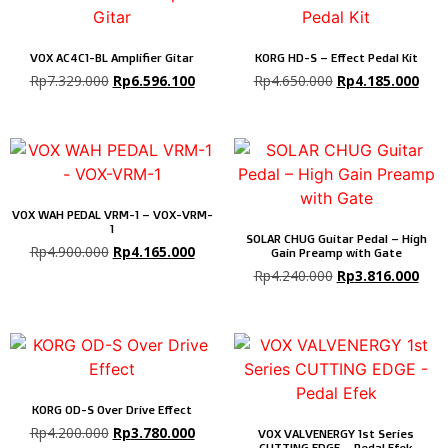
VOX AC4C1-BL Amplifier Gitar
KORG HD-S – Effect Pedal Kit
Rp
7.329.000
Rp
6.596.100
Rp
4.650.000
Rp
4.185.000
VOX WAH PEDAL VRM-1 – VOX-VRM-
1
SOLAR CHUG Guitar Pedal – High
Rp
4.900.000
Rp
4.165.000
Gain Preamp with Gate
Rp
4.240.000
Rp
3.816.000
KORG OD-S Over Drive Effect
Rp
4.200.000
Rp
3.780.000
VOX VALVENERGY 1st Series
CUTTING EDGE – Pedal Efek