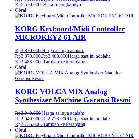
Rp6.570.000.
Baca selengkapnya
Obral!
KORG Keyboard/Midi Controller
MICROKEY2-61 AIR
Rp
3.870.000
Harga aslinya adalah:
Rp3.870.000.
Rp
3.483.000
Harga saat ini adalah:
Rp3.483.000.
Tambah ke keranjang
Obral!
KORG VOLCA MIX Analog
Synthesizer Machine Garansi Resmi
Rp
3.040.000
Harga aslinya adalah:
Rp3.040.000.
Rp
2.736.000
Harga saat ini adalah:
Rp2.736.000.
Tambah ke keranjang
Obral!