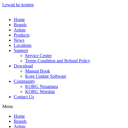
Lewati ke konten
Home
Brands
Artists
Products
News
Locations
Support
Service Center
Terms Condition and Refund Policy
Download
Manual Book
Korg Update Software
Community
KORG Nusantara
KORG Worship
Contact Us
Menu
Home
Brands
Artists