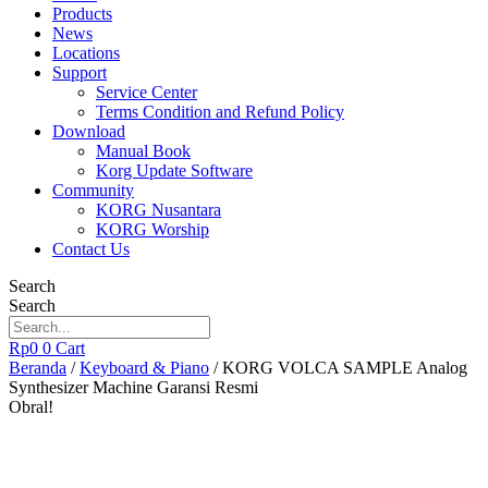
Products
News
Locations
Support
Service Center
Terms Condition and Refund Policy
Download
Manual Book
Korg Update Software
Community
KORG Nusantara
KORG Worship
Contact Us
Search
Search
Rp
0
0
Cart
Beranda
/
Keyboard & Piano
/ KORG VOLCA SAMPLE Analog
Synthesizer Machine Garansi Resmi
Obral!