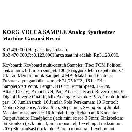
KORG VOLCA SAMPLE Analog Synthesizer
Machine Garansi Resmi
Rp
3.470.000
Harga aslinya adalah:
Rp3.470.000.
Rp
3.123.000
Harga saat ini adalah: Rp3.123.000.
Keyboard: Keyboard multi-sentuh Sampler: Tipe: PCM Polifoni
maksimum: 8 Jumlah sampel: 100 (Pengguna lebih dapat ditulisi)
Ukuran Memori untuk Sampel: 4 MB, Maksimum 65 detik
Frekuensi pengambilan sampel: 31,25 kHZ, 16 bit Edit:
Sample(Start Point, Length, Hi Cut), Pitch(Speed, EG Int,
Attack,Decay), Amp(Level, Pan, Attack, Decay), Reverse On/Off
Digital Reverb: On/Off, Mix Analogue Isolator: Bass, Treble Jumlah
part: 10 Jumlah track: 16 Jumlah Pola Perekaman: 10 Kontrol:
Motion Sequence, Active Step, Step Jump, Swing Song Jumlah
Maksimum sequencer: 16 Jumlah Lagu Rekaman: 6 Konektor
Output Audio: Headphone (jack mini stereo 3,5mm) Sinkronkan:
Sinkronkan (jack mini 3,5mm monaural, Level input maksimum:
20V) Sinkronisasi (jack mini 3,5mm monaural, Level output