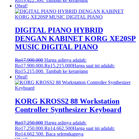
Rp19.422.500.
Tambah ke keranjang
Obral!
DIGITAL PIANO HYBRID
DENGAN KABINET KORG XE20SP
MUSIC DIGITAL PIANO
Rp
17.900.000
Harga aslinya adalah:
Rp17.900.000.
Rp
15.215.000
Harga saat ini adalah:
Rp15.215.000.
Tambah ke keranjang
Obral!
KORG KROSS2 88 Workstation
Controller Synthesizer Keyboard
Rp
17.250.000
Harga aslinya adalah:
Rp17.250.000.
Rp
14.662.500
Harga saat ini adalah:
Rp14.662.500.
Baca selengkapnya